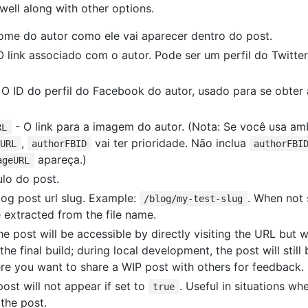
well along with other options.
ome do autor como ele vai aparecer dentro do post.
O link associado com o autor. Pode ser um perfil do Twitte
 O ID do perfil do Facebook do autor, usado para se obter a
- O link para a imagem do autor. (Nota: Se você usa a
RL
,
vai ter prioridade. Não inclua
eURL
authorFBID
authorFBI
apareça.)
ageURL
ulo do post.
og post url slug. Example:
. When not 
/blog/my-test-slug
be extracted from the file name.
e post will be accessible by directly visiting the URL but w
the final build; during local development, the post will still 
ere you want to share a WIP post with others for feedback.
ost will not appear if set to
. Useful in situations wh
true
the post.