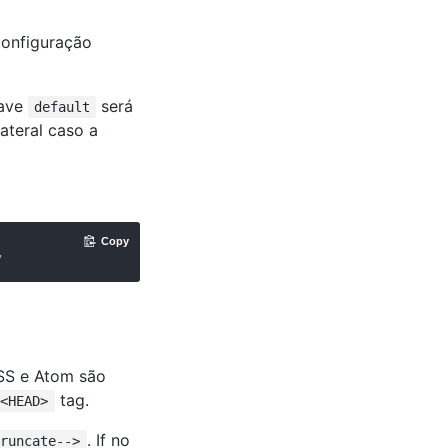
configuração
have
será
default
lateral caso a
Copy
SS e Atom são
tag.
<HEAD>
. If no
truncate-->