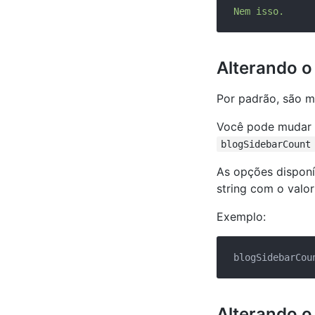
Nem
isso.
Alterando o
Por padrão, são mo
Você pode mudar 
blogSidebarCount
As opções disponí
string com o valo
Exemplo:
blogSidebarCou
Alterando o 