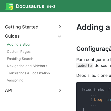
Docusaurus
next
Adding a
Getting Started
Guides
Adding a Blog
Configuração
Custom Pages
Enabling Search
Para configurar o 
do seu re
Navigation and Sidebars
website
Translations & Localization
Depois, adicione 
Versioning
API
headerLinks: [

    ...

    { 
blog
: 
tr
    ...
