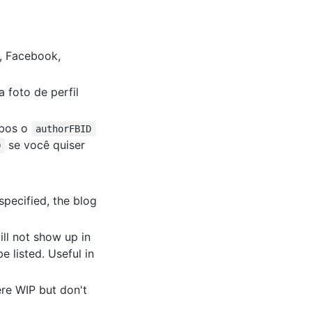
r, Facebook,
 foto de perfil
mbos o
authorFBID
se você quiser
D
specified, the blog
ill not show up in
be listed. Useful in
ere WIP but don't