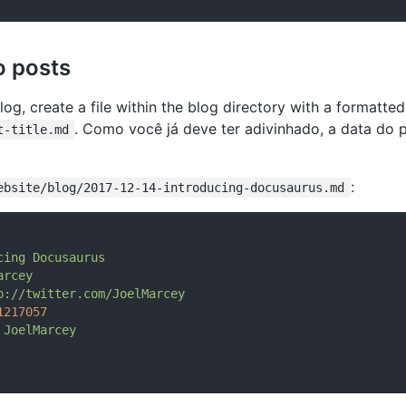
o posts
blog, create a file within the blog directory with a formatt
. Como você já deve ter adivinhado, a data do 
t-title.md
:
ebsite/blog/2017-12-14-introducing-docusaurus.md
cing
Docusaurus
arcey
p://twitter.com/JoelMarcey
1217057
JoelMarcey