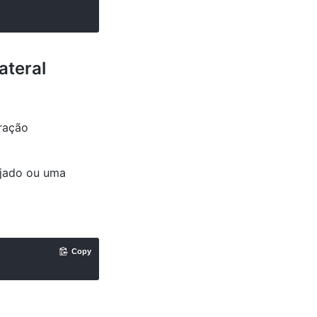
ateral
ração
ejado ou uma
Copy