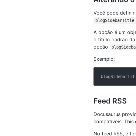
Você pode definir 
blogSidebarTitle
A opção é um obj
o título padrão da
opção
blogSideba
Exemplo:
blogSidebarTit
Feed RSS
Docusaurus provid
compatíveis. This
No feed RSS, é fo