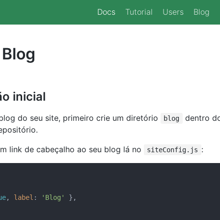
Docs
Tutorial
Users
Blog
 Blog
 inicial
blog do seu site, primeiro crie um diretório
dentro do
blog
positório.
um link de cabeçalho ao seu blog lá no
:
siteConfig.js
ue
, 
label
: 
'Blog'
 },
