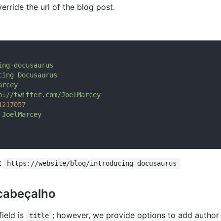
erride the url of the blog post.
ing-docusaurus
cing
Docusaurus
arcey
p://twitter.com/JoelMarcey
1217057
JoelMarcey
at
https://website/blog/introducing-docusaurus
cabeçalho
field is
; however, we provide options to add author 
title