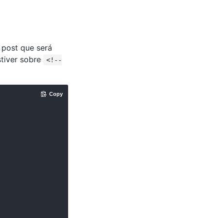
 post que será
stiver sobre
<!--
Copy