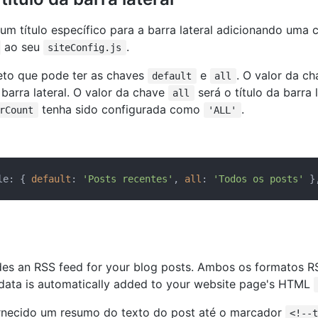
um título específico para a barra lateral adicionando uma 
ao seu
.
siteConfig.js
eto que pode ter as chaves
e
. O valor da c
default
all
 barra lateral. O valor da chave
será o título da barra 
all
tenha sido configurada como
.
rCount
'ALL'
le: { 
default
: 
'Posts recentes'
, 
all
: 
'Todos os posts'
es an RSS feed for your blog posts. Ambos os formatos R
 data is automatically added to your website page's HTML
rnecido um resumo do texto do post até o marcador
<!--