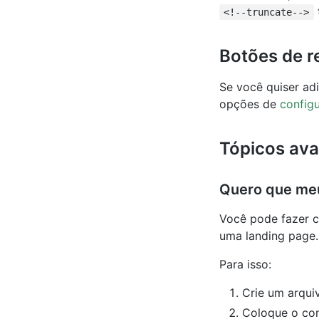
<!--truncate-->
Botões de r
Se você quiser ad
opções de
configu
Tópicos av
Quero que meu
Você pode fazer c
uma landing page.
Para isso:
Crie um arqu
Coloque o co