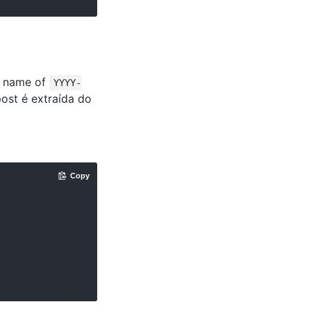
ed name of
YYYY-
post é extraída do
Copy