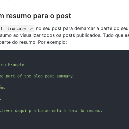
m resumo para o post
no seu post para demarcar a parte do seu
<!--truncate-->
umo ao visualizar todos os posts publicados. Tudo que e
parte do resumo. Por exemplo:
ion
Example
be
part
of
the
blog
post
summary.
ém.
>
stiver
daqui
pra
baixo
estará
fora
do
resumo.