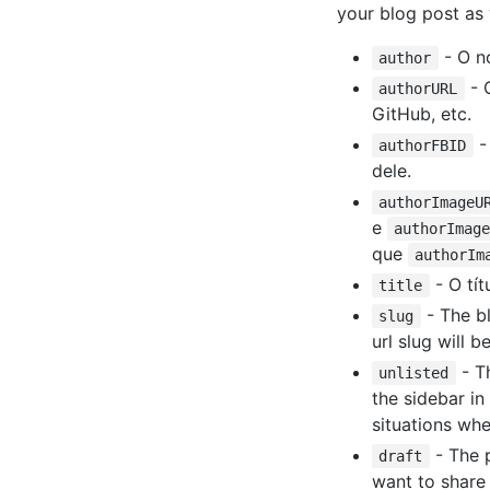
your blog post as 
- O n
author
- 
authorURL
GitHub, etc.
-
authorFBID
dele.
authorImageU
e
authorImag
que
authorIm
- O tít
title
- The bl
slug
url slug will 
- Th
unlisted
the sidebar in 
situations wh
- The p
draft
want to share 