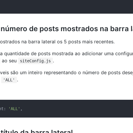
 número de posts mostrados na barra l
strados na barra lateral os 5 posts mais recentes.
a quantidade de posts mostrada ao adicionar uma configu
ao seu
.
siteConfig.js
veis são um inteiro representando o número de posts des
r
.
'ALL'
nt: 
'ALL'
título da barra lateral