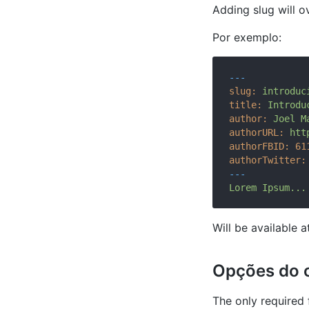
Adding slug will ov
Por exemplo:
---
slug:
introduc
title:
Introdu
author:
Joel
M
authorURL:
htt
authorFBID:
61
authorTwitter:
---
Lorem
Ipsum...
Will be available 
Opções do 
The only required 