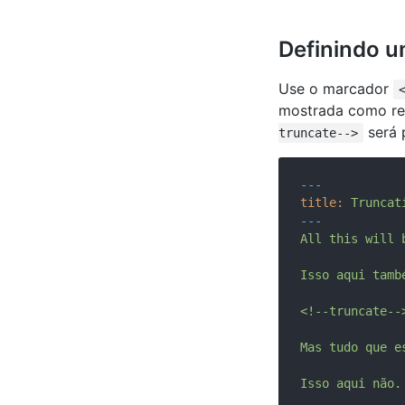
Definindo u
Use o marcador
mostrada como res
será 
truncate-->
---
title:
Truncat
---
All
this
will
Isso
aqui
tamb
<!--truncate--
Mas
tudo
que
e
Isso
aqui
não.