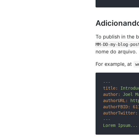
Adicionand
To publish in the 
MM-DD-my-blog-pos
nome do arquivo.
For example, at
w
---
title:
Introdu
author:
Joel
M
authorURL:
htt
authorFBID:
61
authorTwitter:
---
Lorem
Ipsum...