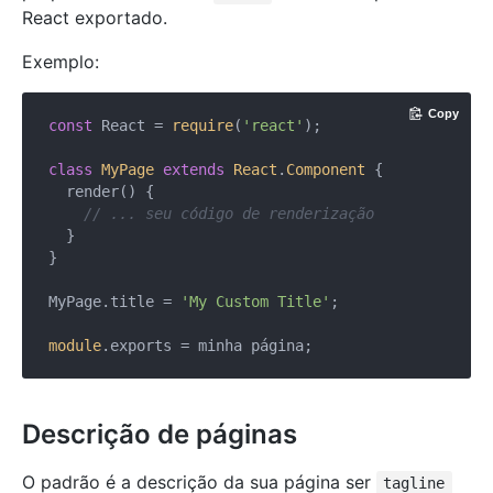
React exportado.
Exemplo:
Copy
const
 React = 
require
(
'react'
);

class
MyPage
extends
React
.
Component
{

  render() {

// ... seu código de renderização
  }

}

MyPage.title = 
'My Custom Title'
;

module
Descrição de páginas
O padrão é a descrição da sua página ser
tagline