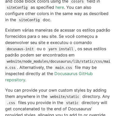
and code block colors using the
field in
colors
as specified
here
. You can also
siteConfig
configure other colors in the same way as described
in the
doc.
siteConfig
Existem várias maneiras de acessar os estilos padrão
fornecidos para o seu site. Se você começou a
desenvolver seu site e executou o comando
ou o
, os seus estilos
docusaus-init
yarn install
padrão podem ser encontrados em
website/node_modules/docusaurus/lib/static/css/mai
. Alternatively, the
file may be
n.css
main.css
inspected directly at the
Docusaurus GitHub
repository
.
You can provide your own custom styles by adding
them anywhere in the
directory. Any
website/static
files you provide in the
directory will
.css
static
get concatenated to the end of Docusaurus'
provided styles, allowing you to add to or override