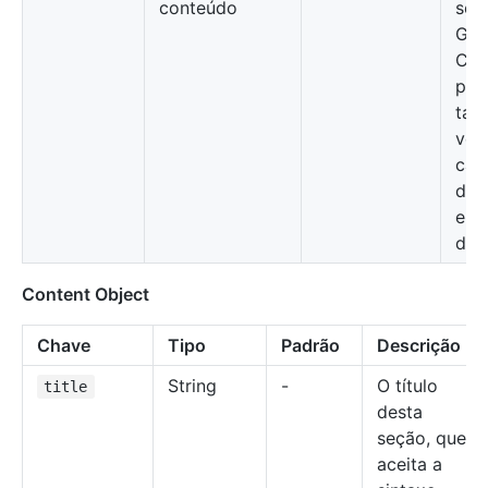
conteúdo
seç
Gri
Con
pró
tab
ver
cam
dis
em 
de 
Content Object
Chave
Tipo
Padrão
Descrição
String
-
O título
title
desta
seção, que
aceita a