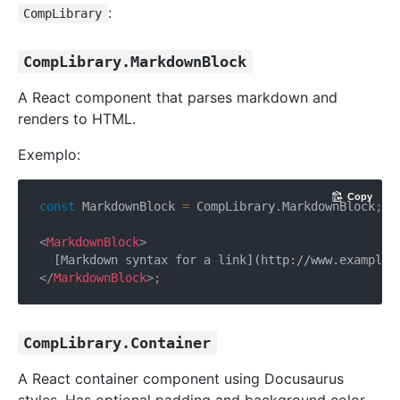
:
CompLibrary
CompLibrary.MarkdownBlock
A React component that parses markdown and
renders to HTML.
Exemplo:
Copy
const
 MarkdownBlock 
=
 CompLibrary
.
MarkdownBlock
;
<
MarkdownBlock
>
</
MarkdownBlock
>
;
CompLibrary.Container
A React container component using Docusaurus