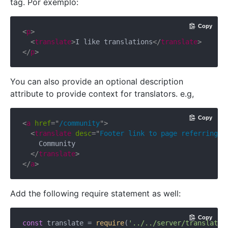
tag. Por exemplo:
Copy
<
p
>
<
translate
>
I like translations
</
translate
>
</
p
>
You can also provide an optional description
attribute to provide context for translators. e.g,
Copy
<
a
href
=
"
/community
"
>
<
translate
desc
=
"
Footer link to page referring t
    Community

</
translate
>
</
a
>
Add the following require statement as well:
Copy
const
 translate = 
require
(
'../../server/translate.