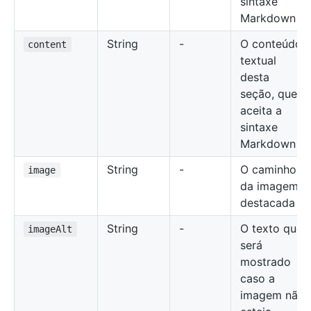
sintaxe
Markdown
String
-
O conteúdo
content
textual
desta
seção, que
aceita a
sintaxe
Markdown
String
-
O caminho
image
da imagem
destacada
String
-
O texto que
imageAlt
será
mostrado
caso a
imagem não