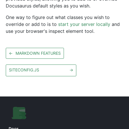
Docusaurus default styles as you wish.
One way to figure out what classes you wish to
override or add to is to
start your server locally
and
use your browser's inspect element tool.
←
MARKDOWN FEATURES
SITECONFIG.JS
→
Docs