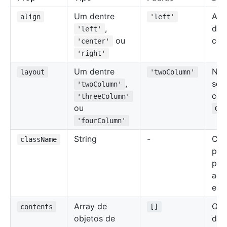
Um dentre
Ali
align
'left'
,
de 
'left'
ou
con
'center'
'right'
Um dentre
Núm
layout
'twoColumn'
,
seç
'twoColumn'
col
'threeColumn'
ou
Gr
'fourColumn'
String
-
Cla
className
per
par
adi
ele
Array de
O c
contents
[]
objetos de
de 