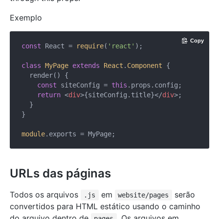
Exemplo
Copy
const
 React = 
require
(
'react'
);

class
MyPage
extends
React
.
Component
{

  render() {

const
 siteConfig = 
this
.props.config;

return
<
div
>
{siteConfig.title}
</
div
>
;

  }

}

module
URLs das páginas
Todos os arquivos
em
serão
.js
website/pages
convertidos para HTML estático usando o caminho
do arquivo dentro de
. Os arquivos em
pages