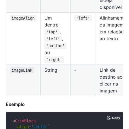
esteja
disponível
Um
Alinhamento
imageAlign
'left'
dentre
da imagem
,
em relação
'top'
,
ao texto
'left'
'bottom'
ou
'right'
String
-
Link de
imageLink
destino ao
clicar na
imagem
Exemplo
Copy
<
GridBlock
align
=
"
center
"