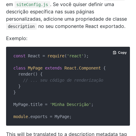
em
. Se você quiser definir uma
siteConfig.js
descrição específica nas suas páginas
personalizadas, adicione uma propriedade de classe
no seu componente React exportado.
description
Exemplo:
Copy
const
 React = 
require
(
'react'
);

class
MyPage
extends
React
.
Component
{

  render() {

// ... seu código de renderização
  }

}

MyPage.title = 
'Minha Descrição'
;

module
This will be translated to a description metadata tag