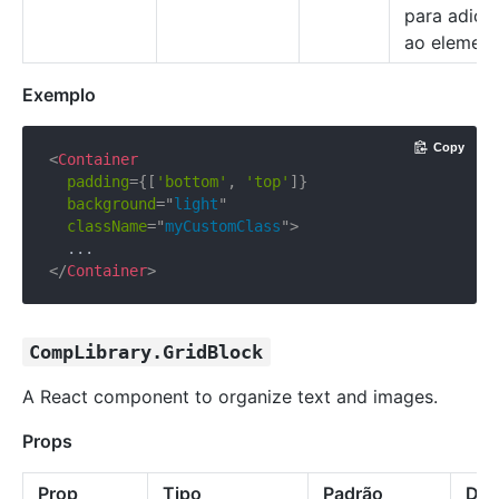
para adici
ao element
Exemplo
Copy
<
Container
padding
=
{
[
'bottom'
,
'top'
]
}
background
=
"
light
"
className
=
"
myCustomClass
"
>
</
Container
>
CompLibrary.GridBlock
A React component to organize text and images.
Props
Prop
Tipo
Padrão
Des