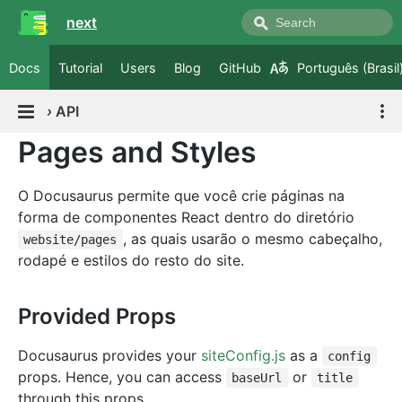
next
Docs
Tutorial
Users
Blog
GitHub
Português (Brasil
›
API
Pages and Styles
O Docusaurus permite que você crie páginas na
forma de componentes React dentro do diretório
, as quais usarão o mesmo cabeçalho,
website/pages
rodapé e estilos do resto do site.
Provided Props
Docusaurus provides your
siteConfig.js
as a
config
props. Hence, you can access
or
baseUrl
title
through this props.