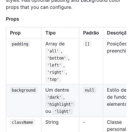
styles. Has optional padding and background color
props that you can configure.
Props
Prop
Tipo
Padrão
Descrição
Array de
Posições d
padding
[]
,
preenchime
'all'
,
'bottom'
,
'left'
,
'right'
'top'
Um dentre
Estilo de p
background
null
,
de fundo d
'dark'
elemento.
'highlight'
ou
'light'
String
-
Classe
className
personaliz