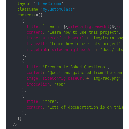
layout
=
"
threeColumn
"
className
=
"
myCustomClass
"
contents
=
{
[
{
      title
:
`
[Learn](
${
siteConfig
.
baseUrl
}
${
siteC
      content
:
'Learn how to use this project'
,
      image
:
 siteConfig
.
baseUrl 
+
'img/learn.png'
,
      imageAlt
:
'Learn how to use this project'
,
      imageLink
:
 siteConfig
.
baseUrl 
+
'docs/tutori
}
,
{
      title
:
'Frequently Asked Questions'
,
      content
:
'Questions gathered from the commun
      image
:
 siteConfig
.
baseUrl 
+
'img/faq.png'
,
      imageAlign
:
'top'
,
}
,
{
      title
:
'More'
,
      content
:
'Lots of documentation is on this s
}
,
]
}
/>