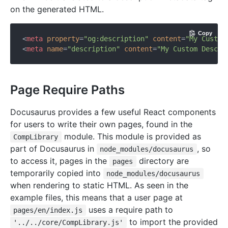
on the generated HTML.
Copy
<
meta
property
=
"og:description"
content
=
"My Custom
<
meta
name
=
"description"
content
=
"My Custom Descri
Page Require Paths
Docusaurus provides a few useful React components
for users to write their own pages, found in the
module. This module is provided as
CompLibrary
part of Docusaurus in
, so
node_modules/docusaurus
to access it, pages in the
directory are
pages
temporarily copied into
node_modules/docusaurus
when rendering to static HTML. As seen in the
example files, this means that a user page at
uses a require path to
pages/en/index.js
to import the provided
'../../core/CompLibrary.js'