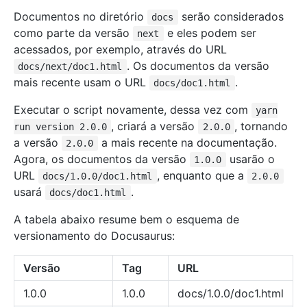
Documentos no diretório
serão considerados
docs
como parte da versão
e eles podem ser
next
acessados, por exemplo, através do URL
. Os documentos da versão
docs/next/doc1.html
mais recente usam o URL
.
docs/doc1.html
Executar o script novamente, dessa vez com
yarn
, criará a versão
, tornando
run version 2.0.0
2.0.0
a versão
a mais recente na documentação.
2.0.0
Agora, os documentos da versão
usarão o
1.0.0
URL
, enquanto que a
docs/1.0.0/doc1.html
2.0.0
usará
.
docs/doc1.html
A tabela abaixo resume bem o esquema de
versionamento do Docusaurus:
Versão
Tag
URL
1.0.0
1.0.0
docs/1.0.0/doc1.html