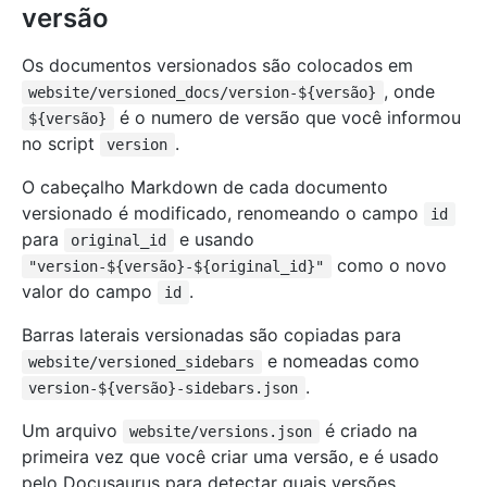
versão
Os documentos versionados são colocados em
, onde
website/versioned_docs/version-${versão}
é o numero de versão que você informou
${versão}
no script
.
version
O cabeçalho Markdown de cada documento
versionado é modificado, renomeando o campo
id
para
e usando
original_id
como o novo
"version-${versão}-${original_id}"
valor do campo
.
id
Barras laterais versionadas são copiadas para
e nomeadas como
website/versioned_sidebars
.
version-${versão}-sidebars.json
Um arquivo
é criado na
website/versions.json
primeira vez que você criar uma versão, e é usado
pelo Docusaurus para detectar quais versões