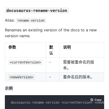
docusaurus-rename-version
Alias:
rename-version
Renames an existing version of the docs to a new
version name.
参数
默
说明
认
-
需要被重命名的版
<currentVersion>
本。
-
重命名后的版本。
<newVersion>
示例
Copy