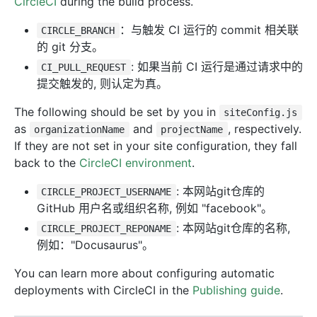
CircleCI
during the build process.
：与触发 CI 运行的 commit 相关联
CIRCLE_BRANCH
的 git 分支。
: 如果当前 CI 运行是通过请求中的
CI_PULL_REQUEST
提交触发的, 则认定为真。
The following should be set by you in
siteConfig.js
as
and
, respectively.
organizationName
projectName
If they are not set in your site configuration, they fall
back to the
CircleCI environment
.
: 本网站git仓库的
CIRCLE_PROJECT_USERNAME
GitHub 用户名或组织名称, 例如 "facebook"。
: 本网站git仓库的名称,
CIRCLE_PROJECT_REPONAME
例如："Docusaurus"。
You can learn more about configuring automatic
deployments with CircleCI in the
Publishing guide
.