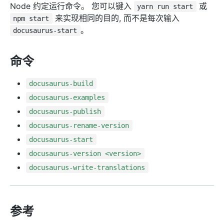
Node 约定运行命令。 您可以键入
或
yarn run start
来实现相同的目的, 而不是每次输入
npm start
。
docusaurus-start
命令
docusaurus-build
docusaurus-examples
docusaurus-publish
docusaurus-rename-version
docusaurus-start
docusaurus-version <version>
docusaurus-write-translations
参考