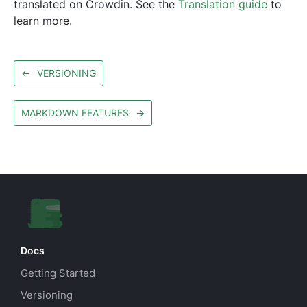
translated on Crowdin. See the
Translation guide
to
learn more.
←
VERSIONING
MARKDOWN FEATURES
→
Docs
Getting Started
Versioning