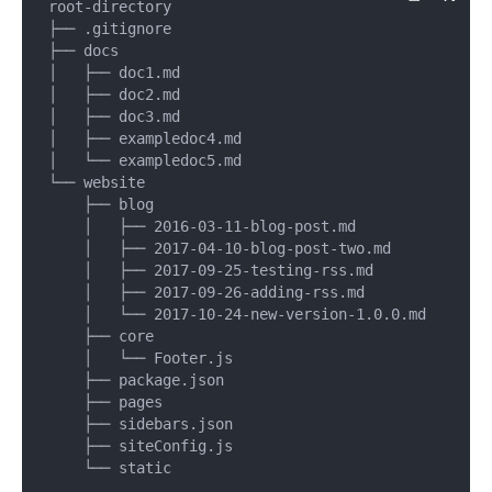
root-directory

├── .gitignore

├── docs

│   ├── doc1.md

│   ├── doc2.md

│   ├── doc3.md

│   ├── exampledoc4.md

│   └── exampledoc5.md

└── website

    ├── blog

    │   ├── 2016-03-11-blog-post.md

    │   ├── 2017-04-10-blog-post-two.md

    │   ├── 2017-09-25-testing-rss.md

    │   ├── 2017-09-26-adding-rss.md

    │   └── 2017-10-24-new-version-1.0.0.md

    ├── core

    │   └── Footer.js

    ├── package.json

    ├── pages

    ├── sidebars.json

    ├── siteConfig.js
