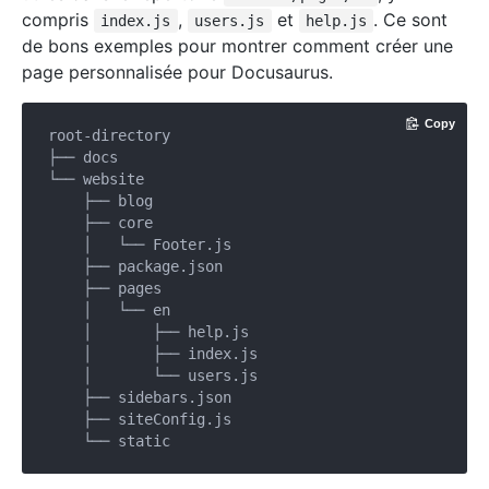
compris
,
et
. Ce sont
index.js
users.js
help.js
de bons exemples pour montrer comment créer une
page personnalisée pour Docusaurus.
Copy
root-directory

├── docs

└── website

    ├── blog

    ├── core

    │   └── Footer.js

    ├── package.json

    ├── pages

    │   └── en

    │       ├── help.js

    │       ├── index.js

    │       └── users.js

    ├── sidebars.json

    ├── siteConfig.js
