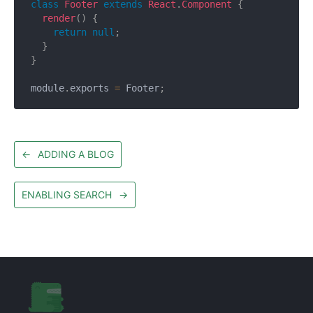
class
Footer
extends
React
.
Component
{
render
(
)
{
return
null
;
}
}
module
.
exports 
=
 Footer
;
←
ADDING A BLOG
ENABLING SEARCH
→