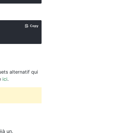
Copy
ts alternatif qui
e
ici
.
jà un.