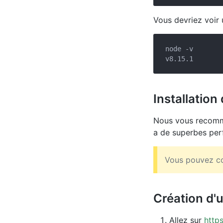
Vous devriez voir 
node -v

Installation 
Nous vous recomma
a de superbes pe
Vous pouvez con
Création d'
Allez sur
http