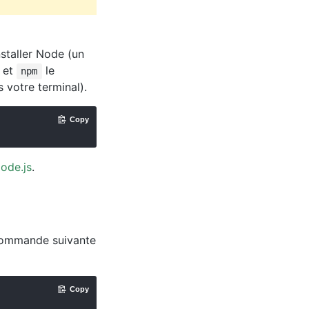
staller Node (un
) et
le
npm
 votre terminal).
Copy
ode.js
.
 commande suivante
Copy