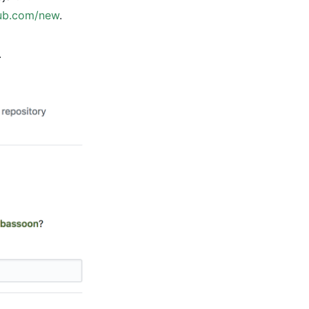
hub.com/new
.
.