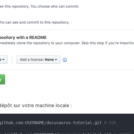
dépôt sur votre machine locale :
github.com
:USERNAME/docusaurus-tutorial.git 
# SSH