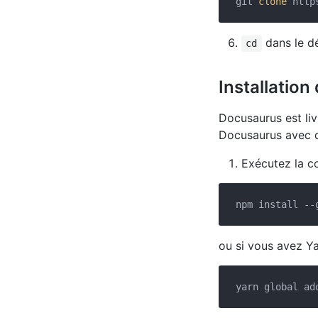
git 
clone
 http
dans le d
cd
Installatio
Docusaurus est liv
Docusaurus avec qu
Exécutez la c
ou si vous avez Ya