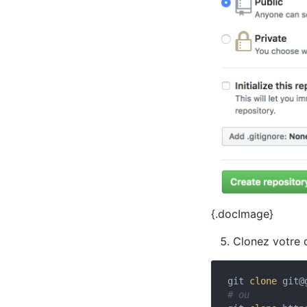
{.docImage}
Clonez votre 
git 
clone
git@
# ou