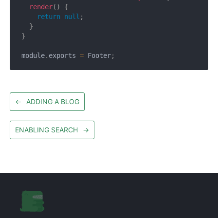
render
(
)
{
return
null
;
}
}
module
.
exports 
=
 Footer
;
←
ADDING A BLOG
ENABLING SEARCH
→