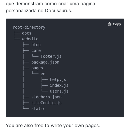
que demonstram como criar uma página
personalizada no Docusaurus.
Copy
root-directory

├── docs

└── website

    ├── blog

    ├── core

    │   └── Footer.js

    ├── package.json

    ├── pages

    │   └── en

    │       ├── help.js

    │       ├── index.js

    │       └── users.js

    ├── sidebars.json

    ├── siteConfig.js

You are also free to write your own pages.