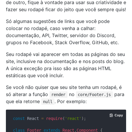
de outro, fique à vontade para usar sua criatividade e
fazer seu rodapé ficar do jeito que você sempre quis!
Só algumas sugestões de links que você pode
colocar no rodapé, caso venha a calhar:
documentação, API, Twitter, servidor do Discord,
grupos no Facebook, Stack Overflow, GitHub, etc.
Seu rodapé vai aparecer em todas as páginas do seu
site, inclusive na documentação e nos posts do blog.
A única exceção pra isso são as páginas HTML
estáticas que você incluir.
Se você não quiser que seu site tenha um rodapé, é
só alterar a função
no
para
render
core/Footer.js
que ela retorne
. Por exemplo:
null
Copy
const
 React 
=
require
(
'react'
)
;
class
Footer
extends
React
.
Component
{