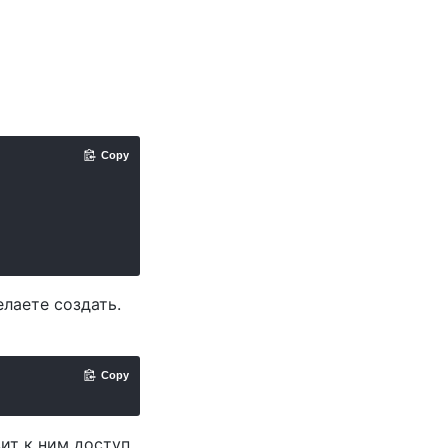
Copy
лаете создать.
Copy
ит к ним доступ