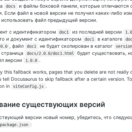
га
и файлы боковой панели, которые отличаются 
docs
. Если файл в новой версии не получил каких-либо изм
т использовать файл предыдущей версии.
ент с идентификатором
из последней версии
doc1
1.
 что и документ с идентификатором
в каталоге
doc1
do
, файл
не будет скопирован в каталог
.0.0
doc1
versio
м страница
будет существовать, н
docs/2.0.0/doc1.html
йл версии
.
1.0.0
 this fallback works, pages that you delete are not really 
 tell Docusaurus to skip fallback after a certain version. To
on in
.
siteConfig.js
вание существующих версий
ствующей версии новый номер, убедитесь, что следу
:
package.json