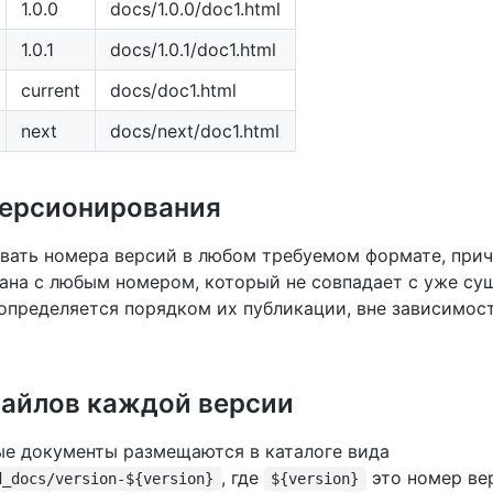
1.0.0
docs/1.0.0/doc1.html
1.0.1
docs/1.0.1/doc1.html
current
docs/doc1.html
next
docs/next/doc1.html
версионирования
вать номера версий в любом требуемом формате, прич
ана с любым номером, который не совпадает с уже с
определяется порядком их публикации, вне зависимост
файлов каждой версии
е документы размещаются в каталоге вида
, где
это номер ве
d_docs/version-${version}
${version}