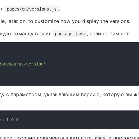
йл
.
pages/en/versions.js
ile, later on, to customize how you display the versions.
ющую команду в файл
, если её там нет:
package.json
docusaurus-version"
ду с параметром, указывающим версию, которую вы же
т все текущие документы в каталоге
и предостав
docs