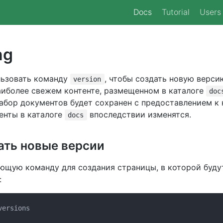
Docs
Tutorial
Users
ng
льзовать команду
, чтобы создать новую верси
version
аиболее свежем контенте, размещенном в каталоге
doc
абор документов будет сохранен с предоставлением к 
енты в каталоге
впоследствии изменятся.
docs
ать новые версии
ющую команду для создания страницы, в которой буду
: