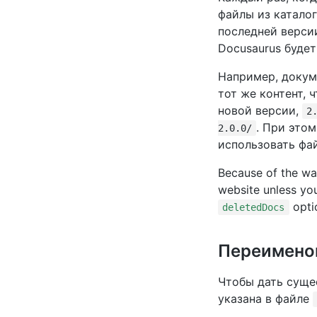
файлы из катало
последней версии
Docusaurus буде
Например, докум
тот же контент,
новой версии,
2
. При это
2.0.0/
использовать фа
Because of the way
website unless you
opti
deletedDocs
Переимено
Чтобы дать суще
указана в файле