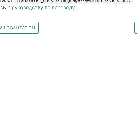
аталог
.
translated_docs/${language}/version-${version}/
есь к
руководству по переводу
.
& LOCALIZATION