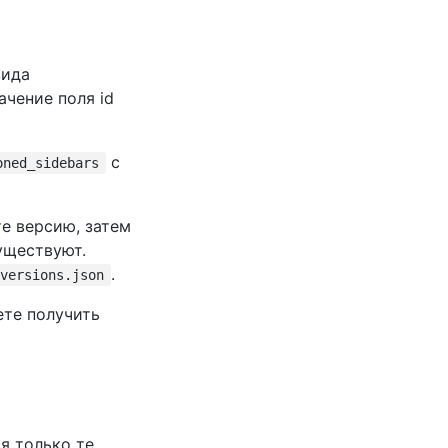
вида
ачение поля id
с
oned_sidebars
те версию, затем
уществуют.
.
versions.json
ете получить
я только те