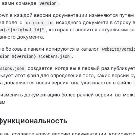
й вами команде
.
version
own в каждой версии документации изменяются путем
я поля id
исходного документа в строку 
original_id
, которая становится актуальным зн
on}-${original_id}"
анного документа.
е боковые панели копируются в каталог
website/versi
.
sion-${version}-sidebars.json
создается, когда вы в первый раз публикуе
rsions.json
ьзует этот файл для определения того, какие версии с
а добавляется новая версия, она указывается в файле
 изменить документацию более ранней версии, вы мож
ам.
функциональность
да вы создаете новую версию документации, копируютс