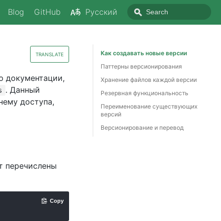
Blog
GitHub
Русский
Как создавать новые версии
TRANSLATE
Паттерны версионирования
ю документации,
Хранение файлов каждой версии
. Данный
s
Резервная функциональность
нему доступа,
Переименование существующих
версий
Версионирование и перевод
т перечислены
Copy