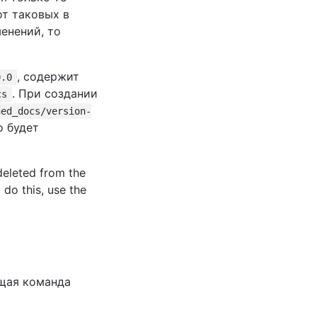
от таковых в
енений, то
, содержит
0.0
. При создании
cs
ned_docs/version-
о будет
deleted from the
 do this, use the
ющая команда