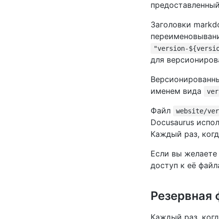
предоставленны
Заголовки markd
переименовывани
"version-${versi
для версиониров
Версионированны
именем вида
ver
Файл
website/ve
Docusaurus испол
Каждый раз, когд
Если вы желаете
доступ к её файл
Резервная 
Каждый раз, ког