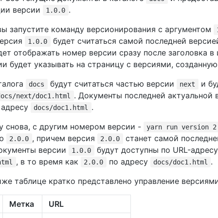
ции версии
.
1.0.0
 вы запустите команду версионирования с аргументом
версия
будет считаться самой последней версие
1.0.0
дет отображать номер версии сразу после заголовка в
и будет указывать на страницу с версиями, созданную
талога
будут считаться частью версии
и бу
docs
next
. Документы последней актуальной 
docs/next/doc1.html
 адресу
.
docs/doc1.html
у снова, с другим номером версии -
yarn run version 2
ию
, причем версия
станет самой последне
2.0.0
2.0.0
Документы версии
будут доступны по URL-адресу
1.0.0
, в то время как
по адресу
.
html
2.0.0
docs/doc1.html
иже таблице кратко представлено управление версиями
Метка
URL