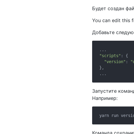
Будет создан фа
You can edit this f
Добавьте следу
"scripts"
: {

"version"
: 
"
},

Запустите коман
Например:
Команда сохрани