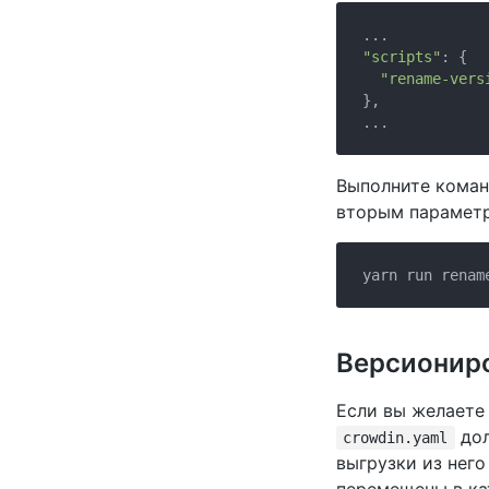
"scripts"
: {

"rename-vers
},

Выполните коман
вторым параметр
Версиониро
Если вы желаете
дол
crowdin.yaml
выгрузки из нег