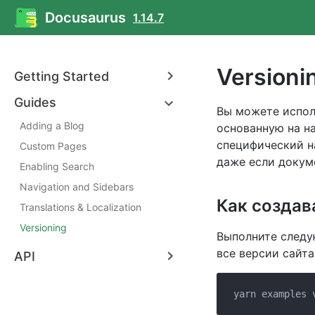
Docusaurus
1.14.7
Versioni
Getting Started
Guides
Вы можете испо
Adding a Blog
основанную на н
специфический н
Custom Pages
даже если докум
Enabling Search
Navigation and Sidebars
Как создав
Translations & Localization
Versioning
Выполните следу
все версии сайта
API