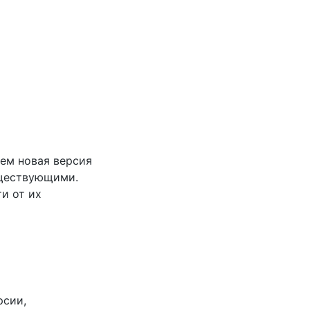
ем новая версия
уществующими.
и от их
рсии,