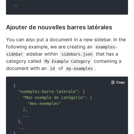
*/
Ajouter de nouvelles barres latérales
You can also put a document in a new sidebar. In the
following example, we are creating an
examples-
sidebar within
that has a
sidebar
sidebars.json
category called
containing a
My Example Category
document with an
of
.
id
my-examples
Copy
{

"exemples-barre-laterale"
: {

"Mon exemple de catégorie"
: [

"mes-exemples"
    ],

    ...

  },

  ...
