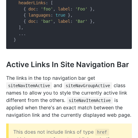
headerLinks
: [

    { 
doc
: 
'foo'
, 
label
: 
'Foo'
 },

    { 
languages
: 
true
 },

    { 
doc
: 
'bar'
, 
label
: 
'Bar'
 },

  ],

  ...

Active Links In Site Navigation Bar
The links in the top navigation bar get
and
class
siteNavItemActive
siteNavGroupActive
names to allow you to style the currently active link
different from the others.
is
siteNavItemActive
applied when there's an exact match between the
navigation link and the currently displayed web page.
This does not include links of type
href