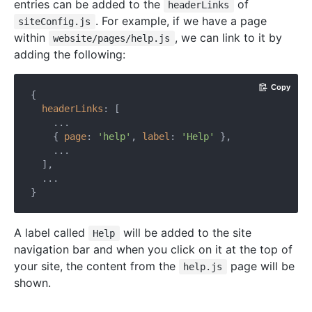
entries can be added to the
of
headerLinks
. For example, if we have a page
siteConfig.js
within
, we can link to it by
website/pages/help.js
adding the following:
Copy
{

headerLinks
: [

    ...

    { 
page
: 
'help'
, 
label
: 
'Help'
 },

    ...

  ],

  ...

A label called
will be added to the site
Help
navigation bar and when you click on it at the top of
your site, the content from the
page will be
help.js
shown.