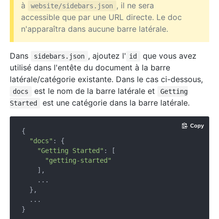
à
, il ne sera
website/sidebars.json
accessible que par une URL directe. Le doc
n'apparaîtra dans aucune barre latérale.
Dans
, ajoutez l'
que vous avez
sidebars.json
id
utilisé dans l'entête du document à la barre
latérale/catégorie existante. Dans le cas ci-dessous,
est le nom de la barre latérale et
docs
Getting
est une catégorie dans la barre latérale.
Started
Copy
{

"docs"
: {

"Getting Started"
: [

"getting-started"
    ],

    ...

  },

  ...
