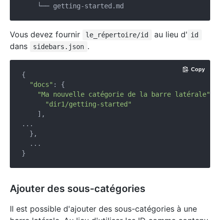
Vous devez fournir
au lieu d'
le_répertoire/id
id
dans
.
sidebars.json
Copy
{

"docs"
: {

"Ma nouvelle catégorie de la barre latérale"
: [
"dir1/getting-started"
    ],

...

  },

  ...

Ajouter des sous-catégories
Il est possible d'ajouter des sous-catégories à une