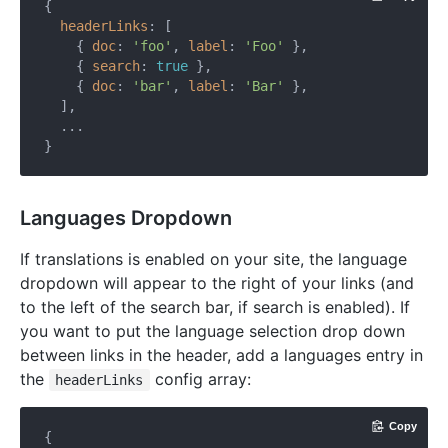
{

headerLinks
: [

    { 
doc
: 
'foo'
, 
label
: 
'Foo'
 },

    { 
search
: 
true
 },

    { 
doc
: 
'bar'
, 
label
: 
'Bar'
 },

  ],

  ...

Languages Dropdown
If translations is enabled on your site, the language
dropdown will appear to the right of your links (and
to the left of the search bar, if search is enabled). If
you want to put the language selection drop down
between links in the header, add a languages entry in
the
config array:
headerLinks
Copy
{
