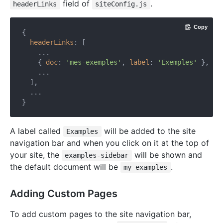
field of
.
headerLinks
siteConfig.js
Copy
{

headerLinks
: [

    ...

    { 
doc
: 
'mes-exemples'
, 
label
: 
'Exemples'
 },

    ...

  ],

  ...

A label called
will be added to the site
Examples
navigation bar and when you click on it at the top of
your site, the
will be shown and
examples-sidebar
the default document will be
.
my-examples
Adding Custom Pages
To add custom pages to the site navigation bar,