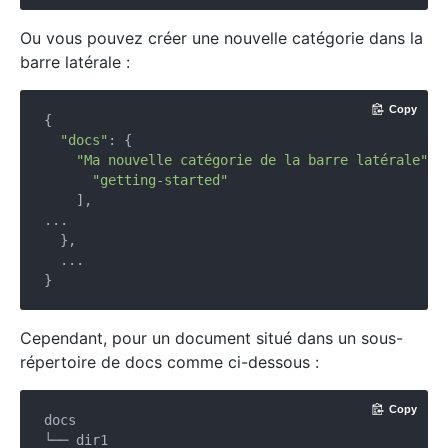
Ou vous pouvez créer une nouvelle catégorie dans la
barre latérale :
Copy
{

"docs"
: {

"Ma nouvelle catégorie de la barre latérale"
: [
"getting-started"
    ],

...

  },

  ...

Cependant, pour un document situé dans un sous-
répertoire de docs comme ci-dessous :
Copy
docs

└── dir1
