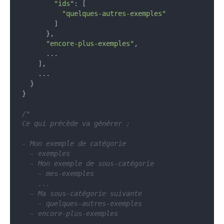
"ids"
: [

"quelques-autres-exemples"
        ]

      },

"encore-plus-exemples"
,

      ...

    ],

    ...

  }

}

/*

Ce qui précède va générer :

- Mon exemple de catégorie

  - exemples

  - Mon exemple de sous-catégorie

    - mes-exemples

    ...

  - Ma sous-catégorie suivante

    - quelques-autres-exemples

  - encore-plus-exemples

  ...
