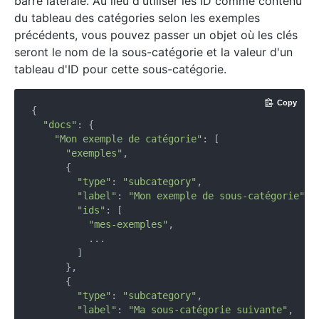
barre latérale. Au lieu d'utiliser les ID comme contenu
du tableau des catégories selon les exemples
précédents, vous pouvez passer un objet où les clés
seront le nom de la sous-catégorie et la valeur d'un
tableau d'ID pour cette sous-catégorie.
Copy
{

"docs"
: {

"Mon exemple de catégorie"
: [

"exemples"
,

      {

"type"
: 
"subcategory"
,

"label"
: 
"Mon exemple de sous-catégorie"
,

"ids"
: [

"mes-exemples"
,

          ...

        ]

      },

      {

"type"
: 
"subcategory"
,

"label"
: 
"Ma sous-catégorie suivante"
,
