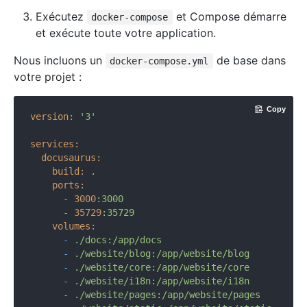
Exécutez
et Compose démarre
docker-compose
et exécute toute votre application.
Nous incluons un
de base dans
docker-compose.yml
votre projet :
Copy
version:
'3'
services:
docusaurus:
build:
.
ports:
-
3000
:3000
-
35729
:35729
volumes:
-
./docs:/app/docs
-
./website/blog:/app/website/blog
-
./website/core:/app/website/core
-
./website/i18n:/app/website/i18n
-
./website/pages:/app/website/pages