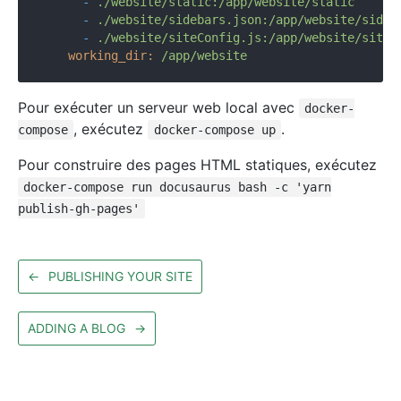
-
./website/static:/app/website/static
-
./website/sidebars.json:/app/website/sideb
-
./website/siteConfig.js:/app/website/siteC
working_dir:
/app/website
Pour exécuter un serveur web local avec
docker-
, exécutez
.
compose
docker-compose up
Pour construire des pages HTML statiques, exécutez
docker-compose run docusaurus bash -c 'yarn
publish-gh-pages'
←
PUBLISHING YOUR SITE
ADDING A BLOG
→