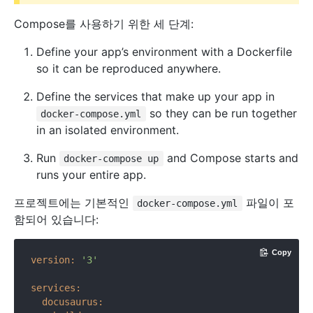
Compose를 사용하기 위한 세 단계:
Define your app’s environment with a Dockerfile
so it can be reproduced anywhere.
Define the services that make up your app in
so they can be run together
docker-compose.yml
in an isolated environment.
Run
and Compose starts and
docker-compose up
runs your entire app.
프로젝트에는 기본적인
파일이 포
docker-compose.yml
함되어 있습니다:
Copy
version:
'3'
services:
docusaurus: