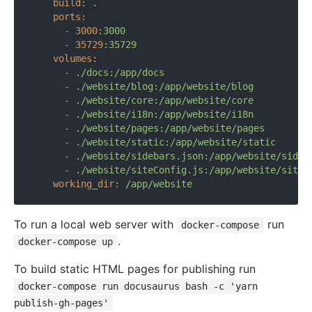
build:
.
ports:
-
3000
:3000
-
35729
:35729
volumes:
-
./docs:/app/docs
-
./website/blog:/app/website/blog
-
./website/core:/app/website/core
-
./website/i18n:/app/website/i18n
-
./website/pages:/app/website/pages
-
./website/static:/app/website/static
-
./website/sidebars.json:/app/website/sideb
-
./website/siteConfig.js:/app/website/siteC
working_dir:
/app/website
To run a local web server with
run
docker-compose
.
docker-compose up
To build static HTML pages for publishing run
docker-compose run docusaurus bash -c 'yarn
publish-gh-pages'