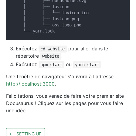
    │       ├── docusaurus.svg

    │       ├── favicon

    │       │   └── favicon.ico

    │       ├── favicon.png

    │       └── oss_logo.png

Exécutez
pour aller dans le
cd website
répertoire
.
website
Exécutez
ou
.
npm start
yarn start
Une fenêtre de navigateur s'ouvrira à l'adresse
http://localhost:3000
.
Félicitations, vous venez de faire votre premier site
Docusaurus ! Cliquez sur les pages pour vous faire
une idée.
←
SETTING UP