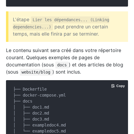
L'étape
Lier les dépendances... (Linking
peut prendre un certain
dependencies...)
temps, mais elle finira par se terminer.
Le contenu suivant sera créé dans votre répertoire
courant. Quelques exemples de pages de
documentation (sous
) et des articles de blog
docs
(sous
) sont inclus.
website/blog
Copy
├── Dockerfile

├── docker-compose.yml

├── docs

│   ├── doc1.md

│   ├── doc2.md

│   ├── doc3.md

│   ├── exampledoc4.md

│   └── exampledoc5.md
