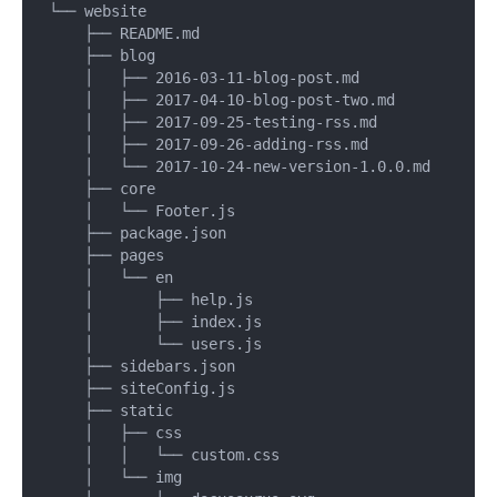
└── website

    ├── README.md

    ├── blog

    │   ├── 2016-03-11-blog-post.md

    │   ├── 2017-04-10-blog-post-two.md

    │   ├── 2017-09-25-testing-rss.md

    │   ├── 2017-09-26-adding-rss.md

    │   └── 2017-10-24-new-version-1.0.0.md

    ├── core

    │   └── Footer.js

    ├── package.json

    ├── pages

    │   └── en

    │       ├── help.js

    │       ├── index.js

    │       └── users.js

    ├── sidebars.json

    ├── siteConfig.js

    ├── static

    │   ├── css

    │   │   └── custom.css

    │   └── img
