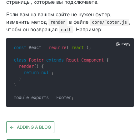
страницы, которые вы подключаете.
Если вам на вашем сайте не нужен футер,
изменить метод
в файле
,
render
core/Footer.js
чтобы он возвращал
. Например:
null
Copy
const
 React 
=
require
(
'react'
)
;
class
Footer
extends
React
.
Component
{
render
(
)
{
return
null
;
}
}
module
.
exports 
=
 Footer
;
←
ADDING A BLOG