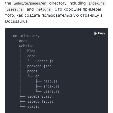
the
directory, including
,
website/pages/en
index.js
, and
. Это хорошие примеры
users.js
help.js
того, как создать пользовательскую страницу в
Docusaurus.
Copy
root-directory

├── docs

└── website

    ├── blog

    ├── core

    │   └── Footer.js

    ├── package.json

    ├── pages

    │   └── en

    │       ├── help.js

    │       ├── index.js

    │       └── users.js

    ├── sidebars.json

    ├── siteConfig.js
